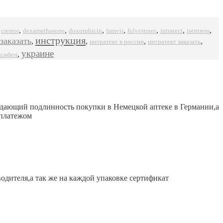
,
,
,
,
,
,
,
,
crestor
dexamethasone
doxorubicin
famvir
intratect
isentress
fulvestrant
инструкция
заказать
,
,
,
,
интратект в россии
интратект заказать
украине
,
ксифен
ждающий подлинность покупки в Немецкой аптеке в Германии,а
 платежом
одителя,а так же на каждой упаковке сертификат