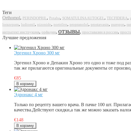
Теги
Orthomol
,
,
,
,
,
SOMATULINA AUTOGEL
TECFIDERA
PERINDOPRIL
Potaba
,
,
,
,
,
,
,
propranolol
prostavasin
puregon
ra
lorazepam
ludiomil
nizonide
nortrilen
отзывы
,
,
,
,
интратект инструкция
орфадин
проставазин в россии
прост
Лучшие предложения
Эргенил Хроно 300 мг
Эргенил Хроно и Депакин Хроно это одно и тоже под ра
так же прилагаются оригинальные документы от произво
€85
Эдронакс 4 мг
Только по рецепту вашего врача. В пачке 100 шт. Прилаг
качества.Действуют скидки,а так же можно заказать на
€148