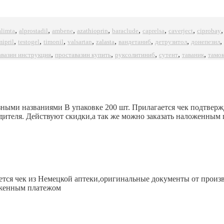
,
,
,
,
,
,
,
alprostadil
azathioprin
ciprobay
alimta
ambene
baraclude
caprelsa
caverject
,
,
,
,
,
,
,
,
mipril
timonil
zalasta
testogel
valsartan
вандетаниб
детрузитол
донепезил
,
,
,
,
,
авазин инструкция
проставазин купить
руксолитиниб
сутент
таваник
тамо
зными названиями В упаковке 200 шт. Прилагается чек подтвер
дителя. Действуют скидки,а так же можно заказать наложенным
ается чек из Немецкой аптеки,оригинальные документы от произв
ложенным платежом