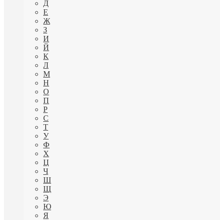
Д
Е
Ж
З
И
Й
К
Л
М
Н
О
П
Р
С
Т
У
Ф
Х
Ц
Ч
Ш
Щ
Э
Ю
Я