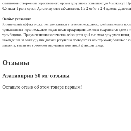
симптомов отторжения пересаженного органа дозу вновь повышают до 4 мг/кг/сут. При
0.5 мг/кг 1 раз в сутки. Аутоиммунные заболевания: 1.5-2 мг/кг в 2-4 приема. Длительн
Особые указания:
Клинический эффект может не проявляться в течение нескольких дней или недель после
трансплантата через несколько недель после прекращения лечения сохраняется даже в 
тромбоцитов. При уменьшении количества лейкоцитов до 4 тыс./мкл дозу уменьшают,
нахождения на солнце; у них должен регулярно проводиться осмотр кожи; больные с 
плаценту, вызывает временное нарушение иммунной функции плода.
Отзывы
Азатиоприн 50 мг отзывы
Оставьте
отзыв об этом товаре
первым!