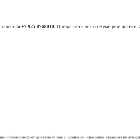
ставителя
+7 925 8768010
. Прилагается чек из Немецкой аптеки.
нию и биологическому действию близок к пуриновым основаниям; оказывает иммунодепр