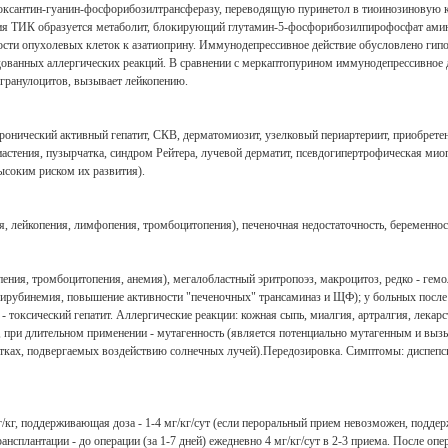
ипоксантин-гуанин-фосфорибозилтрансферазу, переводящую пуринетол в тиоинозиновую 
ия ТИК образуется метаболит, блокирующий глутамин-5-фосфорибозилпирофосфат амино
ности опухолевых клеток к азатиоприну. Иммунодепрессивное действие обусловлено ги
дованных аллергических реакций. В сравнении с меркаптопурином иммунодепрессивное д
 гранулоцитов, вызывает лейкопению.
ронический активный гепатит, СКВ, дерматомиозит, узелковый периартериит, приобрете
миастения, пузырчатка, синдром Рейтера, лучевой дерматит, псевдогипертрофическая м
ысоким риском их развития).
я, лейкопения, лимфопения, тромбоцитопения), печеночная недостаточность, беременност
пения, тромбоцитопения, анемия), мегалобластный эритропоэз, макроцитоз, редко - гем
билирубинемия, повышение активности "печеночных" трансаминаз и ЩФ); у больных после 
токсический гепатит. Аллергические реакции: кожная сыпь, миалгия, артралгия, лекарст
 при длительном применении - мутагенность (является потенциально мутагенным и вызы
стках, подвергаемых воздействию солнечных лучей).Передозировка. Симптомы: диспепси
/кг, поддерживающая доза - 1-4 мг/кг/сут (если пероральный прием невозможен, поддерж
плантации - до операции (за 1-7 дней) ежедневно 4 мг/кг/сут в 2-3 приема. После операц