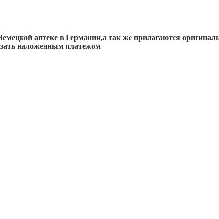
емецкой аптеке в Германии,а так же прилагаются оригинал
казать наложенным платежом