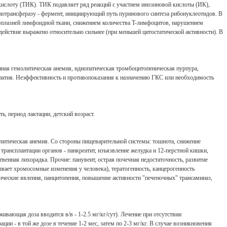
кислоту (ТИК). ТИК подавляет ряд реакций с участием инозиновой кислоты (ИК),
трансферазу - фермент, инициирующий путь пуринового синтеза рибонуклеотидов. В
поплазией лимфоидной ткани, снижением количества T-лимфоцитов, нарушением
ействие выражено относительно сильнее (при меньшей цитостатической активности). В
нная гемолитическая анемия, идиопатическая тромбоцитопеническая пурпура,
иопатия. Неэффективность и противопоказания к назначению ГКС или необходимость
ь, период лактации, детский возраст.
олитическая анемия. Со стороны пищеварительной системы: тошнота, снижение
трансплантации органов - панкреатит, изъязвление желудка и 12-перстной кишки,
венная лихорадка. Прочие: панувеит, острая почечная недостаточность, развитие
вает хромосомные изменения у человека), тератогенность, канцерогенность
ческие явления, панцитопения, повышение активности "печеночных" трансаминаз,
ивающая доза вводится в/в - 1-2.5 мг/кг/сут). Лечение при отсутствии
ии - в той же дозе в течение 1-2 мес, затем по 2-3 мг/кг. В случае возникновения