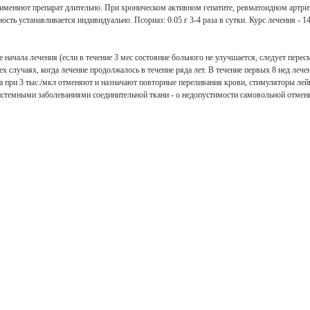
меняют препарат длительно. При хроническом активном гепатите, ревматоидном артрите
ость устанавливается индивидуально. Псориаз: 0.05 г 3-4 раза в сутки. Курс лечения - 14
 начала лечения (если в течение 3 мес состояние больного не улучшается, следует пере
тех случаях, когда лечение продолжалось в течение ряда лет. В течение первых 8 нед ле
 а при 3 тыс./мкл отменяют и назначают повторные переливания крови, стимуляторы л
системными заболеваниями соединительной ткани - о недопустимости самовольной отмен