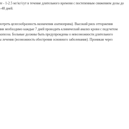
 - 1-2.5 мг/кг/сут в течение длительного времени с постепенным снижением дозы до
-48 дней.
смотреть целесообразность назначения азатиоприна). Высокий риск отторжения
чения необходимо каждые 7 дней проводить клинический анализ крови с подсчетом
ейкопоэза. Больные должны быть предупреждены о невозможности длительного
ы лечения (возможность обострения основного заболевания). Проникая через