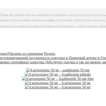
,
,
,
,
,
,
,
alprostadil
azathioprin
ciprobay
alimta
ambene
baraclude
caprelsa
caverject
,
,
,
,
,
,
,
,
mipril
timonil
zalasta
testogel
valsartan
вандетаниб
детрузитол
донепезил
,
,
,
,
,
авазин инструкция
проставазин купить
руксолитиниб
сутент
таваник
тамо
ению
Удалить из сравнения
Печать