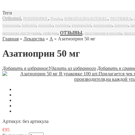
Теги
Orthomol
,
,
,
,
,
SOMATULINA AUTOGEL
TECFIDERA
PERINDOPRIL
Potaba
,
,
,
,
,
,
,
propranolol
prostavasin
puregon
ra
lorazepam
ludiomil
nizonide
nortrilen
отзывы
,
,
,
,
интратект инструкция
орфадин
проставазин в россии
прост
Главная
»
Лекарства
»
А
» Азатиоприн 50 мг
Азатиоприн 50 мг
Добавить в избранное
Удалить из избранного
Добавить к сравн
Артикул:
без артикула
€95