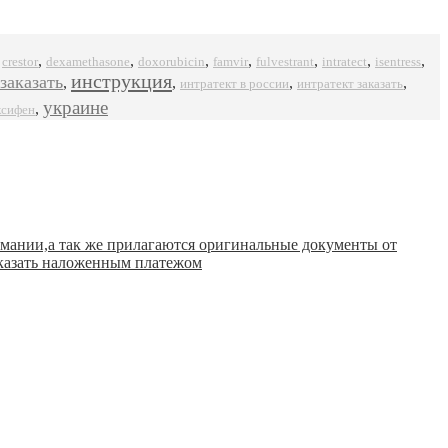
,
,
,
,
,
,
,
,
crestor
dexamethasone
doxorubicin
famvir
intratect
isentress
fulvestrant
инструкция
заказать
,
,
,
,
интратект в россии
интратект заказать
украине
,
ксифен