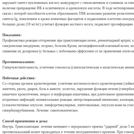
нарушает синтез нуклеиновых кислот, конкурирует с гипоксантином и гуанином за г
включая превращение ИК в ксантиновую и адениловую кислоты. В ходе метилирован
связи с потерей способности клеток образовывать ТИК возможно развитие резистент
синтеза Ig, появлением в крови атипичных фагоцитов и подавлением клеточно-опосре
больших дозах (10 мг/кг) угнетает функцию костного мозга, подавляет пролиферацию
Показания:
Профилактика реакции отторжения при трансплантации почек, ревматоидный артрит, х
гангренозная пиодермия, псориаз, болезнь Крона, неспецифический язвенный колит, 
снижения их дозировки (у больных с побочными эффектами от их применения и/или в
Противопоказания:
Гиперчувствительность, угнетение гемопоэза (гипопластическая и апластическая анеми
Побочные действия:
Со стороны органов кроветворения: угнетение костномозгового кроветворения (лейко
аппетита, рвота, диарея, боль в животе, холестаз, нарушение функции печени (гипер
кишечное кровотечение, некроз и перфорации кишечника; при длительном применении - 
вторичных инфекций, менингеальные реакции, интерстициальный пневмонит, алопеция,
(злокачественные опухоли: лимфоретикулярные, эпителиальные, опухоли кожи на уча
гипербилирубинемия. Лечение: симптоматическое.
Способ применения и дозы:
Внутрь. Трансплантация: лечение начинают с перорального приема "ударной" дозы 5 мг
противопоказаний может проводиться в течение неограниченного времени. При гомотранс