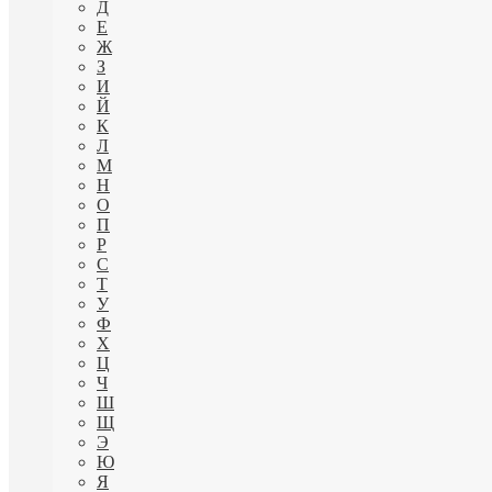
Д
Е
Ж
З
И
Й
К
Л
М
Н
О
П
Р
С
Т
У
Ф
Х
Ц
Ч
Ш
Щ
Э
Ю
Я