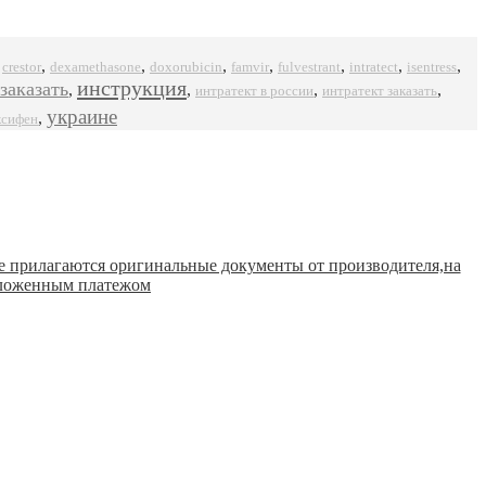
,
,
,
,
,
,
,
,
crestor
dexamethasone
doxorubicin
famvir
intratect
isentress
fulvestrant
инструкция
заказать
,
,
,
,
интратект в россии
интратект заказать
украине
,
ксифен