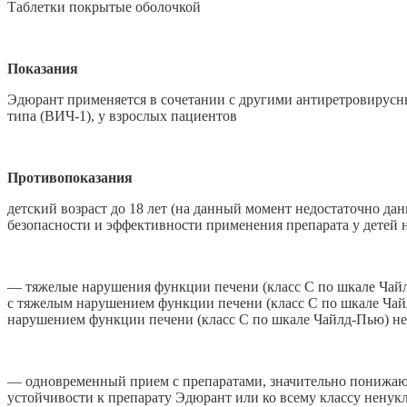
Таблетки покрытые оболочкой
Показания
Эдюрант применяется в сочетании с другими антиретровирусн
типа (ВИЧ-1), у взрослых пациентов
Противопоказания
детский возраст до 18 лет (на данный момент недостаточно да
безопасности и эффективности применения препарата у детей н
— тяжелые нарушения функции печени (класс С по шкале Чайл
с тяжелым нарушением функции печени (класс С по шкале Чайл
нарушением функции печени (класс С по шкале Чайлд-Пью) не 
— одновременный прием с препаратами, значительно понижающ
устойчивости к препарату Эдюрант или ко всему классу нену