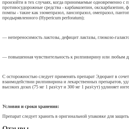
произойти в тех случаях, когда принимаемые одновременно с
противосудорожные средства - карбамазепин, окскарбазепин, 
помпы - такие как эзомепразол, лансопразол, омепразол, пантоп
продырявленного (Hypericum perforatum);
— непереносимость лактозы, дефицит лактазы, глюкозо-галакт
— повышенная чувствительность к рилпивирину или любым др
С осторожностью следует применять препарат Эдюрант в соче
взаимодействии рилпивирина и лекарственных препаратов, уд
высоких дозах (75 мг 1 раз/сут и 300 мг 1 раз/сут) удлиняет ин
Условия и сроки хранения:
Препарат следует хранить в оригинальной упаковке для защиты
Отзывы