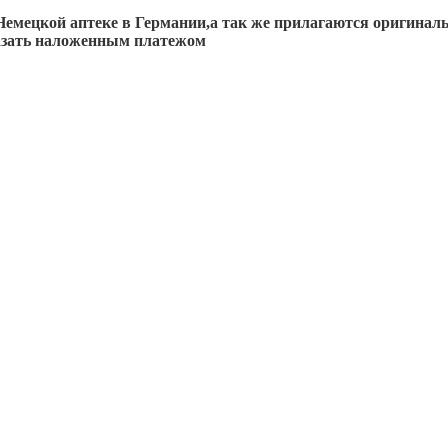
емецкой аптеке в Германии,а так же прилагаются оригинал
казать наложенным платежом