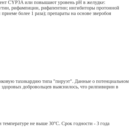
мент CYP3A или повышают уровень рН в желудке:
абутин, рифампицин, рифапентин; ингибиторы протонной
 приеме более 1 раза); препараты на основе зверобоя
чковую тахикардию типа "пируэт". Данные о потенциальном
 здоровых добровольцев выяснилось, что рилпивирин в
 температуре не выше 30°С. Срок годности - 3 года