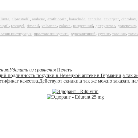
,
,
,
,
,
,
,
alprostadil
azathioprin
ciprobay
alimta
ambene
baraclude
caprelsa
caverject
,
,
,
,
,
,
,
,
mipril
timonil
zalasta
testogel
valsartan
вандетаниб
детрузитол
донепезил
,
,
,
,
,
авазин инструкция
проставазин купить
руксолитиниб
сутент
таваник
тамо
ению
Удалить из сравнения
Печать