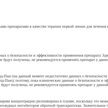
ыми препаратами в качестве терапии первой линии для лечения
нных о безопасности и эффективности применения препарата Эдюр
е будут получены, не рекомендуется применять препарат у данн
д-Пью (на данный момент недостаточно данных о безопасности
д-Пью); поэтому, пока клинические данные о безопасности и э
будут получены, не рекомендуется применять препарат у данной
ими концентрацию рилпивирина в плазме, поскольку это может 
клеозидных ингибиторов обратной транскриптазы. Значительное