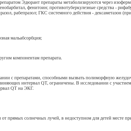
 препаратом Эдюрант препараты метаболизируются через изофер
фенобарбитал, фенитоин; противотуберкулезные средства - риф
разол, рабепразол; ГКС системного действия - дексаметазон (при
озная мальабсорбция;
угим компонентам препарата.
тании с препаратами, способными вызвать полиморфную желудо
линяющих интервал QT, ограничены. В исследовании с участием
тервал QT на ЭКГ.
 от прямых солнечных лучей, в недоступном для детей месте при