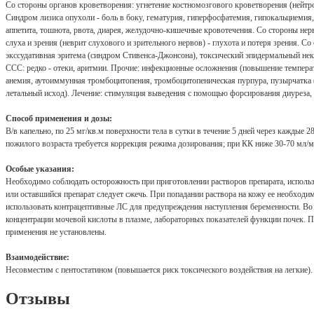
Со стороны органов кроветворения: угнетение костномозгового кроветворения (нейтро
Синдром лизиса опухоли - боль в боку, гематурия, гиперфосфатемия, гипокальциемия
аппетита, тошнота, рвота, диарея, желудочно-кишечные кровотечения. Со стороны не
слуха и зрения (неврит слухового и зрительного нервов) - глухота и потеря зрения. 
экссудативная эритема (синдром Стивенса-Джонсона), токсический эпидермальный н
ССС: редко - отеки, аритмии. Прочие: инфекционные осложнения (повышение темпера
анемия, аутоиммунная тромбоцитопения, тромбоцитопеническая пурпура, пузырчатка 
летальный исход). Лечение: стимуляция выведения с помощью форсирования диуреза,
Способ применения и дозы:
В/в капельно, по 25 мг/кв.м поверхности тела в сутки в течение 5 дней через каждые
пожилого возраста требуется коррекция режима дозирования; при КК ниже 30-70 мл/м
Особые указания:
Необходимо соблюдать осторожность при приготовлении растворов препарата, использо
или оставшийся препарат следует сжечь. При попадании раствора на кожу ее необходи
использовать контрацептивные ЛС для предупреждения наступления беременности. Во
концентрации мочевой кислоты в плазме, лабораторных показателей функции почек. Па
применения не установлены.
Взаимодействие:
Несовместим с пентостатином (повышается риск токсического воздействия на легкие
Отзывы