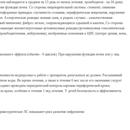
 наблюдается в среднем на 13 день от начала лечения, тромбоцитов - на 16 день).
ение функции почек. Со стороны пищеварительной системы: стоматит, снижение
птиформные припадки, спутанность сознания, периферическая невропатия, нарушение
т. Аллергические реакции: кожная сыпь, в редких случаях - злокачественная
ьный пневмонит, фиброз легких, сопровождающиеся одышкой и кашлем; Со стороны
 Урожающие жизни/смертельные аутоиммунные реакции (аутоиммунная гемолитическая
ромбоцитопения, нейтропения), необратимые изменения в ЦНС (потеря зрения, кома,
симального эффекта (обычно - 6 циклов). При нарушении функции почек или у лиц
еменности медперсонал к работе с препаратом допускаться не должен. Рассыпанный
ом воды. Во время лечения, а также в течение 6 мес после его окончания следует
ходимо проводить периодический контроль картины периферической крови,
 врача, особенно в течение 1 нед лечения. У детей безопасность и эффективность
 Урикозурические ЛС повышают риск развития нефропатии