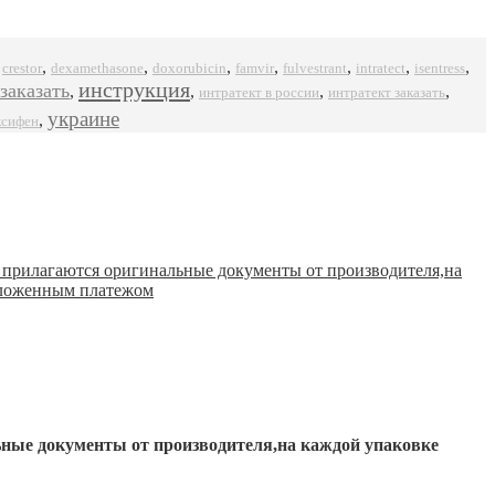
,
,
,
,
,
,
,
,
crestor
dexamethasone
doxorubicin
famvir
intratect
isentress
fulvestrant
инструкция
заказать
,
,
,
,
интратект в россии
интратект заказать
украине
,
ксифен
ьные документы от производителя,на каждой упаковке