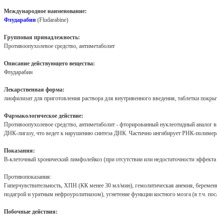
Международное наименование:
Флударабин
(Fludarabine)
Групповая принадлежность:
Противоопухолевое средство, антиметаболит
Описание действующего вещества:
Флударабин
Лекарственная форма:
лиофилизат для приготовления раствора для внутривенного введения, таблетки покр
Фармакологическое действие:
Противоопухолевое средство, антиметаболит - фторированный нуклеотидный аналог ви
ДНК-лигазу, что ведет к нарушению синтеза ДНК. Частично ингибирует РНК-полимераз
Показания:
B-клеточный хронический лимфолейкоз (при отсутствии или недостаточности эффекта
Противопоказания:
Гиперчувствительность, ХПН (КК менее 30 мл/мин), гемолитическая анемия, беремен
подагрой и уратным нефроуролитиазом), угнетение функции костного мозга (в т.ч. пос
Побочные действия: