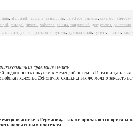
,
,
,
,
,
,
,
alprostadil
azathioprin
ciprobay
alimta
ambene
baraclude
caprelsa
caverject
,
,
,
,
,
,
,
,
mipril
timonil
zalasta
testogel
valsartan
вандетаниб
детрузитол
донепезил
,
,
,
,
,
авазин инструкция
проставазин купить
руксолитиниб
сутент
таваник
тамо
ению
Удалить из сравнения
Печать
емецкой аптеке в Германии,а так же прилагаются оригинал
казать наложенным платежом