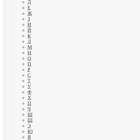
Д
Е
Ж
З
И
Й
К
Л
М
Н
О
П
Р
С
Т
У
Ф
Х
Ц
Ч
Ш
Щ
Э
Ю
Я