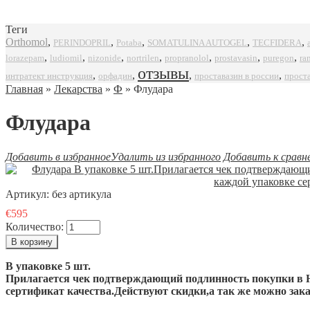
Теги
Orthomol
,
,
,
,
,
SOMATULINA AUTOGEL
TECFIDERA
PERINDOPRIL
Potaba
,
,
,
,
,
,
,
propranolol
prostavasin
puregon
ra
lorazepam
ludiomil
nizonide
nortrilen
отзывы
,
,
,
,
интратект инструкция
орфадин
проставазин в россии
прост
Главная
»
Лекарства
»
Ф
» Флудара
Флудара
Добавить в избранное
Удалить из избранного
Добавить к сравн
Артикул:
без артикула
€595
Количество:
В упаковке 5 шт.
Прилагается чек подтверждающий подлинность покупки в Н
сертификат качества.Действуют скидки,а так же можно за