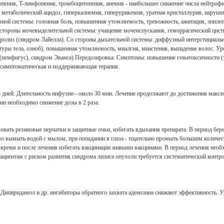
пения, T-лимфопения, тромбоцитопения, анемия - наибольшее снижение числа нейтрофилов
, метаболический ацидоз, гиперкалиемия, гиперурикемия, уратная кристаллурия, наруш
рвной системы: головная боль, повышенная утомляемость, тревожность, ажитация, эпиле
Со стороны мочевыделительной системы: учащение мочеиспускания, геморрагический цисти
екролиз (синдром Лайелла). Со стороны дыхательной системы: диффузный интерстициал
туры тела, озноб), повышенная утомляемость, миалгия, миастения, выпадение волос.
(пемфигус), синдром Эванса).Передозировка. Симптомы: повышение гематоксичности (т
 симптоматическая и поддерживающая терапия.
 28 дней. Длительность инфузии - около 30 мин. Лечение продолжают до достижения мак
ин необходимо снижение дозы в 2 раза.
вать резиновые перчатки и защитные очки, избегать вдыхания препарата. В период бер
мо вымыть водой с мылом, при попадании в глаза - тщательно промыть большим количеств
 время и после лечения избегать вакцинации живыми вакцинами. В период лечения необ
циентам с риском развития синдрома лизиса опухоли требуется систематический контроль
). Дипиридамол и др. ингибиторы обратного захвата аденозина снижают эффективность.