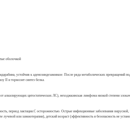
ытые оболочкой
дарабина, устойчив к аденозиндезаминазе. После ряда метаболических превращений по
у II и тормозит синтез белка.
 от алкилирующих цитостатических ЛС), неходжкинская лимфома низкой степени злокач
ность, период лактации.C осторожностью. Острые инфекционные заболевания вирусной, 
ле лучевой или химиотерапии), детский возраст (эффективность и безопасность не устан