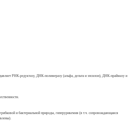
давляет РНК-редуктазу, ДНК-полимеразу (альфа, дельта и эпсилон), ДНК-праймазу и
ественности.
грибковой и бактериальной природы, гиперурикемия (в т.ч. сопровождающаяся
овлены).