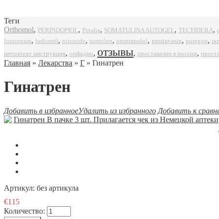
Теги
Orthomol
,
,
,
,
,
SOMATULINA AUTOGEL
TECFIDERA
PERINDOPRIL
Potaba
,
,
,
,
,
,
,
propranolol
prostavasin
puregon
ra
lorazepam
ludiomil
nizonide
nortrilen
отзывы
,
,
,
,
интратект инструкция
орфадин
проставазин в россии
прост
Главная
»
Лекарства
»
Г
» Гинатрен
Гинатрен
Добавить в избранное
Удалить из избранного
Добавить к сравн
Артикул:
без артикула
€115
Количество: