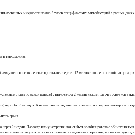
ивированных микроорганизмов 8 типов специфических лактобактерий в равных долях ([Lacto
а и трихомониаз.
 иммунологическое лечение проводится через 6-12 месяцев после основной вакцинации.
пензии (3 раза по одной ампуле) с интервалом 2 недели каждая. За счёт основной вакц
ла) через 6-12 месяцев. Клинические исследования показали, что первая повторная вак
ткого срока.
лько через 2 недели. Поэтому иммунотерапия может быть комбинирована с общепринятым
и или полном отсутствии жалоб в течении определённого времени, возможно будет дост