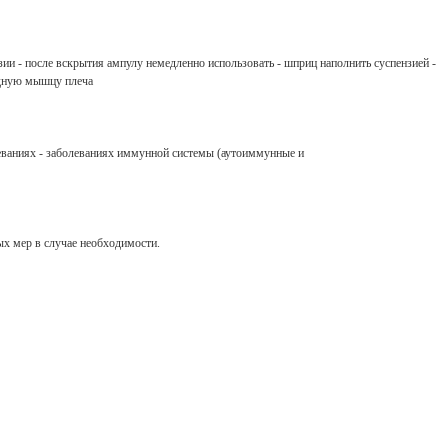
зии - после вскрытия ампулу немедленно использовать - шприц наполнить суспензией -
идную мышцу плеча
еваниях - заболеваниях иммунной системы (аутоиммунные и
ых мер в случае необходимости.