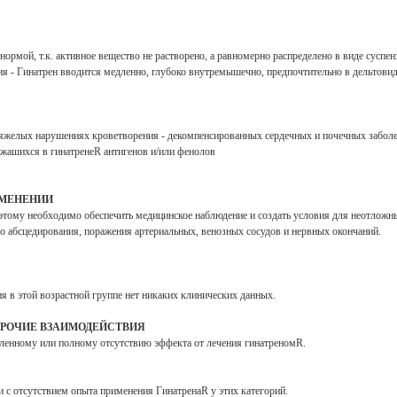
нормой, т.к. активное вещество не растворено, а равномерно распределено в виде суспен
ния - Гинатрен вводится медленно, глубоко внутремышечно, предпочтительно в дельтов
 тяжелых нарушениях кроветворения - декомпенсированных сердечных и почечных забол
жашихся в гинатренеR антигенов и/или фенолов
ИМЕНЕНИИ
этому необходимо обеспечить медицинское наблюдение и создать условия для неотложн
о абсцедирования, поражения артериальных, венозных сосудов и нервных окончаний.
ия в этой возрастной группе нет никаких клинических данных.
ПРОЧИЕ ВЗАИМОДЕЙСТВИЯ
ленному или полному отсутствию эффекта от лечения гинатреномR.
 с отсутствием опыта применения ГинатренаR у этих категорий.