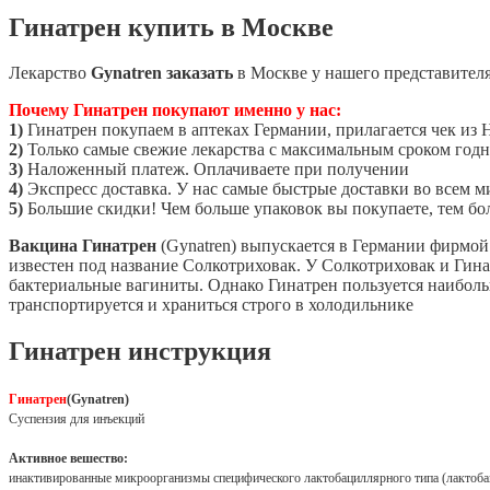
Гинатрен купить в Москве
Лекарство
Gynatren заказать
в Москве у нашего представител
Почему Гинатрен покупают именно у нас:
1)
Гинатрен покупаем в аптеках Германии, прилагается чек из 
2)
Только самые свежие лекарства с максимальным сроком год
3)
Наложенный платеж. Оплачиваете при получении
4)
Экспресс доставка. У нас самые быстрые доставки во всем м
5)
Большие скидки! Чем больше упаковок вы покупаете, тем бо
Вакцина Гинатрен
(Gynatren) выпускается в Германии фирмой St
известен под название Солкотриховак. У Солкотриховак и Гин
бактериальные вагиниты. Однако Гинатрен пользуется наиболь
транспортируется и храниться строго в холодильнике
Гинатрен инструкция
Гинатрен
(Gynatren)
Суспензия для инъекций
Активное вешество:
инактивированные микроорганизмы специфического лактобациллярного типа (лактоба