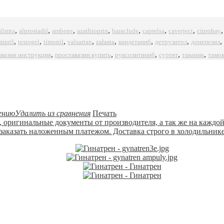
,
,
,
,
,
,
,
alprostadil
azathioprin
ciprobay
alimta
ambene
baraclude
caprelsa
caverject
,
,
,
,
,
,
,
,
mipril
timonil
zalasta
testogel
valsartan
вандетаниб
детрузитол
донепезил
,
,
,
,
,
авазин инструкция
проставазин купить
руксолитиниб
сутент
таваник
тамо
ению
Удалить из сравнения
Печать