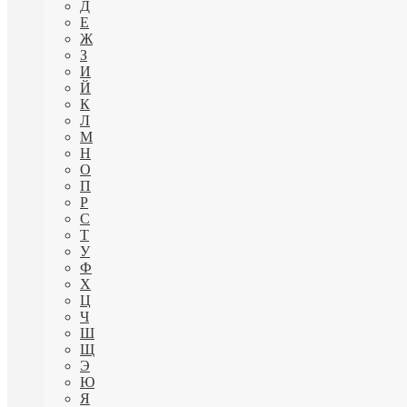
Д
Е
Ж
З
И
Й
К
Л
М
Н
О
П
Р
С
Т
У
Ф
Х
Ц
Ч
Ш
Щ
Э
Ю
Я