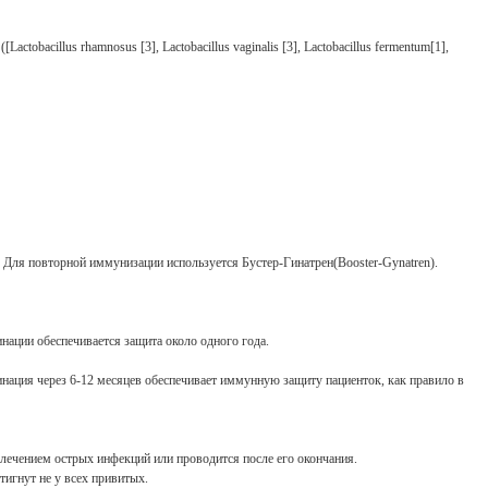
bacillus rhamnosus [3], Lactobacillus vaginalis [3], Lactobacillus fermentum[1],
 Для повторной иммунизации используется Бустер-Гинатрен(Booster-Gynatren).
инации обеспечивается защита около одного года.
цинация через 6-12 месяцев обеспечивает иммунную защиту пациенток, как правило в
 лечением острых инфекций или проводится после его окончания.
игнут не у всех привитых.