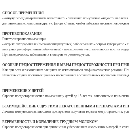
СПОСОБ ПРИМЕНЕНИЯ
- ампулу перед употреблением взбалтывать - Указание: помутнение жидкости является 
для иньекции использовать другую (вторую) иглу, чтобы избежать местные поврежде
ПРОТИВОПОКАЗАНИЯ
Гинатрен противопоказан при:
- острых лихорадочных (высокотемпературных) заболеваниях - остром туберкулёзе -
иммуннопролиферативные заболевания) - повышенной чувствительности против содер
При венерических заболеваниях гинатрен не рекомендуется.
ОСОБЫЕ ПРЕДОСТЕРЕЖЕНИЯ И МЕРЫ ПРЕДОСТОРОЖНОСТИ ПРИ ПР
Как при всех инъекционных вакцинах не исключаються анафилактические реакции. По
Известны случаи постинъекционных нестерильных воспалительных процессов вплоть д
ПРИМЕНЕНИЕ У ДЕТЕЙ
Строгие предосторожности в показаниях у детей до 15 лет, т.к. относительно применен
ВЗАИМОДЕЙСТВИЕ С ДРУГИМИ ЛЕКАРСТВЕННЫМИ ПРЕПАРАТАМИ И 
Лечение иммунноподавляющими препаратами и лучевая терапия могут привести к уси
БЕРЕМЕННОСТЬ И КОРМЛЕНИЕ ГРУДНЫМ МОЛОКОМ
Строгие предосторожности при применении у беременных и кормящих матерей, в связи