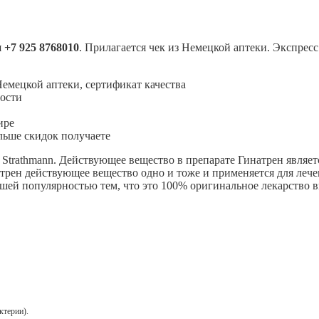
я
+7 925 8768010
. Прилагается чек из Немецкой аптеки. Экспрес
Немецкой аптеки, сертификат качества
ности
ире
льше скидок получаете
rathmann. Действующее вещество в препарате Гинатрен является La
атрен действующее вещество одно и тоже и применяется для леч
шей популярностью тем, что это 100% оригинальное лекарство в
ктерии).