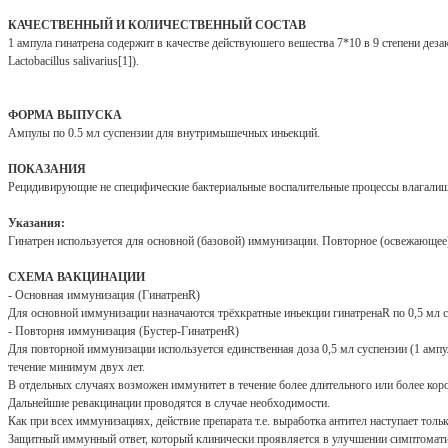
КАЧЕСТВЕННЫЙ И КОЛИЧЕСТВЕННЫЙ СОСТАВ
1 ампула гинатрена содержит в качестве действуюшего вешества 7*10 в 9 степени дезакт
Lactobacillus salivarius[1]).
ФОРМА ВЫПУСКА
Ампулы по 0.5 мл суспензии для внутримышечных иньекций.
ПОКАЗАНИЯ
Рецидивирующие не специфические бактериальные воспалительные процессы влагалищ
Указания:
Гинатрен используется для основной (базовой) иммунизации. Повторное (освежающее)
СХЕМА ВАКЦИНАЦИИ
- Основная иммунизация (ГинатренR)
Для основной иммунизации назначаются трёхкратные иньекции гинатренаR по 0,5 мл сус
- Повторня иммунизация (Бустер-ГинатренR)
Для повторной иммунизации используется единственная доза 0,5 мл суспензии (1 ампу
течение минимум двух лет.
В отдельных случаях возможен иммунитет в течение более длительного или более коро
Дальнейшие ревакцинации проводятся в случае необходимости.
Как при всех иммунизациях, действие препарата т.е. выработка антител наступает то
Защитный иммунный ответ, который клинически проявляется в улучшении симптоматик