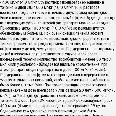
- 400 мг/кг (4.0 мл/кг 5% раствора препарата) ежедневно в
течение 5 дней или 1000 мг/кг (10.0 мл/кг 10% раствора
препарата), однократно или в течение двух последующих дней.
Если в последнем случае положительный эффект будет достигнут
на следующие сутки, то второй раз препарат можно не вводить.
Применение дозы 1000 мг/кг (10.0 мл/кг) не рекомендуется
обезвоженным больным. При обеих схемах лечения эффект
обычно наступает в течение нескольких дней и продолжается в
течение различного периода времени. Лечение, как правило, более
эффективно у детей, чем у взрослых. Поддерживающая терапия у
детей и взрослых осуществляется в случае, если после
проведенной терапии количество тромбоцитов - менее 30 тыс./
мкл и/или у больного наблюдается видимое кровотечение, при
этом препарат вводят однократно в дозе 400 мг/кг (4 мл/кг).
Поддерживающие инфузии могут проводиться с перерывами с
учетом клинических показаний, чтобы количество тромбоцитов
было более 30 тыс./мкл. При трансплантации костного мозга
рекомендуемая доза препарата у лиц старше 20 лет - 500 мг/кг (5
мл/кг), за 7 и 2 дня до трансплантации, затем -еженедельно в
течение 3-х мес. При ВИЧ инфекции у детей рекомендуемая доза -
400 мг/кг (4 мл/кг); препарат вводят с интервалами 28 суток.
Содержимое каждого вскрытого флакона должно быть
использовано немедленно. Частично использованный флакон