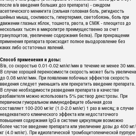
после в/в введения больших доз препарата) - синдром
асептического менингита (сильная головная боль, ригидность
шейных мышц, сонливость, гипертермия, светобоязнь, боль при
движении глазных яблок, тошнота, рвота, в СМЖ - плеоцитоз до
нескольких тысяч в микролитре преимущественно за счет
гранулоцитов, увеличение содержания белка). При прекращении
применения препарата происходит полное выздоровление без
каких либо остаточных явлений.
Способ применения и дозы:
В/в, со скоростью 0.01-0.02 мл/кг/мин в течение не менее 30 мин.
В случае хорошей переносимости скорость может быть увеличена
до 0.08 мл/кг/мин. При появлении побочных эффектов скорость
введения следует уменьшить или прекратить введение препарата.
В случае необходимости разведения препарата в качестве
разбавителя можно использовать 5% раствор декстрозы. При
первичном гуморальном иммунодефиците обычная доза
составляет 100-200 мг/кг (1.0-2.0 мл/кг) 1 раз в месяц; в случае
неадекватного клинического эффекта или недостаточного
повышения содержания IgG в системе циркуляции возможно
более частое введение препарата или увеличение дозы до 400 мг/
кг (4.0 мл/кг). При идиопатической тромбоцитопенической пурпуре