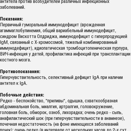
антитела против возбудителей различных инфекционных
заболеваний.
Показания:
Первичный гуморальный иммунодефицит (врожденная
агаммаглобулинемия, общий вариабельный иммунодефицит,
синдром Вискотта Олдриджа, иммунодефицит с гиперпродукцией
IgM, связанный с Х-хромосомой, тяжелый комбинированный
иммунодефицит), идиопатическая тромбоцитопеническая пурпура,
ВИЧ-инфекция у детей, профилактика инфекций при трансплантации
костного мозга.
Противопоказания:
Гиперчувствительность, селективный дефицит IgA при наличии
антител к IgА.
Побочные действия:
Редко - беспокойство, "приливы", одышка, схваткообразная
абдоминальная боль, миалгия, артралгия, головокружение,
головная боль, обморок, озноб, лихорадка; очень редко - сыпь,
анафилактический шок (при гиперчувствительности в анамнезе),
почечная недостаточность (на фоне имеющихся заболеваний
почек); очень редко (в интервале от нескольких часов до 2-х сут