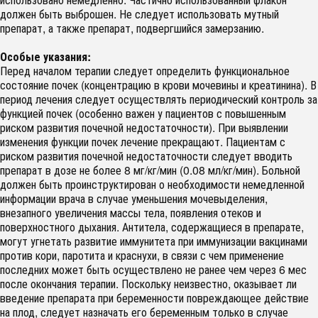
должен быть выброшен. Не следует использовать мутный
препарат, а также препарат, подвергшийся замерзанию.
Особые указания:
Перед началом терапии следует определить функциональное
состояние почек (концентрацию в крови мочевины и креатинина). В
период лечения следует осуществлять периодический контроль за
функцией почек (особенно важен у пациентов с повышенным
риском развития почечной недостаточности). При выявлении
изменения функции почек лечение прекращают. Пациентам с
риском развития почечной недостаточности следует вводить
препарат в дозе не более 8 мг/кг/мин (0.08 мл/кг/мин). Больной
должен быть проинструктирован о необходимости немедленной
информации врача в случае уменьшения мочевыделения,
внезапного увеличения массы тела, появления отеков и
поверхностного дыхания. Антитела, содержащиеся в препарате,
могут угнетать развитие иммунитета при иммунизации вакцинами
против кори, паротита и краснухи, в связи с чем применение
последних может быть осуществлено не ранее чем через 6 мес
после окончания терапии. Поскольку неизвестно, оказывает ли
введение препарата при беременности повреждающее действие
на плод, следует назначать его беременным только в случае