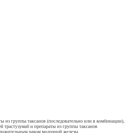
ы из группы таксанов (последовательно или в комбинации),
й трастузумаб и препараты из группы таксанов
оложительным раком молочной железы.