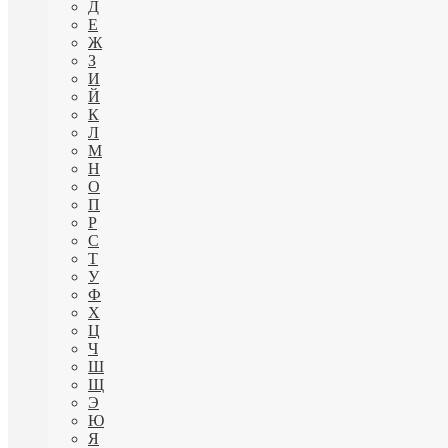
Д
Е
Ж
З
И
Й
К
Л
М
Н
О
П
Р
С
Т
У
Ф
Х
Ц
Ч
Ш
Щ
Э
Ю
Я