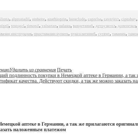
,
,
,
,
,
,
,
alprostadil
azathioprin
ciprobay
alimta
ambene
baraclude
caprelsa
caverject
,
,
,
,
,
,
,
,
mipril
timonil
zalasta
testogel
valsartan
вандетаниб
детрузитол
донепезил
,
,
,
,
,
авазин инструкция
проставазин купить
руксолитиниб
сутент
таваник
тамо
ению
Удалить из сравнения
Печать
емецкой аптеке в Германии, а так же прилагаются оригинал
аказать наложенным платежом