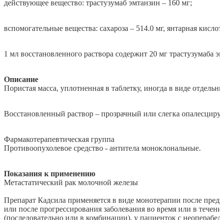
действующее вещество: трастузумаб эмтанзин – 160 мг;
вспомогательные вещества: сахароза – 514.0 мг, янтарная кислота
1 мл восстановленного раствора содержит 20 мг трастузумаба э
Описание
Пористая масса, уплотненная в таблетку, иногда в виде отдельн
Восстановленный раствор – прозрачный или слегка опалесцир
Фармакотерапевтическая группа
Противоопухолевое средство - антитела моноклональные.
Показания к применению
Метастатический рак молочной железы
Препарат Кадсила применяется в виде монотерапии после пре
или после прогрессирования заболевания во время или в тече
(последовательно или в комбинации), у пациенток с неопера