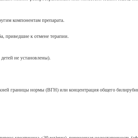
ругим компонентам препарата.
а, приведшие к отмене терапии.
 детей не установлены).
хней границы нормы (ВГН) или концентрация общего билируби
лиренс креатинина <30 мл/мин), печеночная недостаточность (э