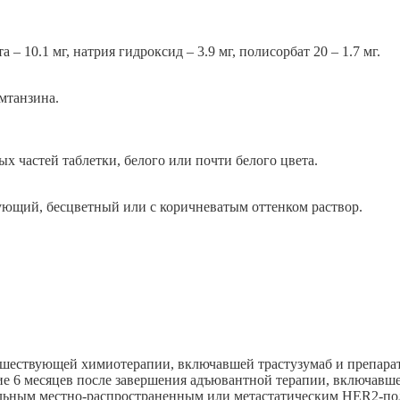
 – 10.1 мг, натрия гидроксид – 3.9 мг, полисорбат 20 – 1.7 мг.
мтанзина.
ых частей таблетки, белого или почти белого цвета.
ующий, бесцветный или с коричневатым оттенком раствор.
дшествующей химиотерапии, включавшей трастузумаб и препарат
ние 6 месяцев после завершения адъювантной терапии, включавше
бельным местно-распространенным или метастатическим HER2-п