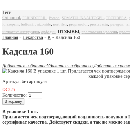
Теги
Orthomol
,
,
,
,
,
SOMATULINA AUTOGEL
TECFIDERA
PERINDOPRIL
Potaba
,
,
,
,
,
,
,
propranolol
prostavasin
puregon
ra
lorazepam
ludiomil
nizonide
nortrilen
отзывы
,
,
,
,
интратект инструкция
орфадин
проставазин в россии
прост
Главная
»
Лекарства
»
К
» Кадсила 160
Кадсила 160
Добавить в избранное
Удалить из избранного
Добавить к сравн
Артикул:
без артикула
€3 225
Количество:
В упаковке 1 шт.
Прилагается чек подтверждающий подлинность покупки в Н
сертификат качества
. Действуют скидки, а так же можно з