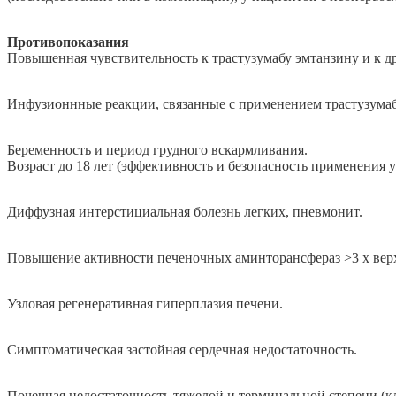
Противопоказания
Повышенная чувствительность к трастузумабу эмтанзину и к д
Инфузионнные реакции, связанные с применением трастузумаб
Беременность и период грудного вскармливания.
Возраст до 18 лет (эффективность и безопасность применения у
Диффузная интерстициальная болезнь легких, пневмонит.
Повышение активности печеночных аминторансфераз >3 х вер
Узловая регенеративная гиперплазия печени.
Симптоматическая застойная сердечная недостаточность.
Почечная недостаточность тяжелой и терминальной степени (к