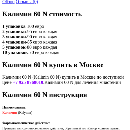
Обзор
Отзывы (0)
Kалимин 60 N стоимость
1 упаковка-
100 евро
2 упаковки-
95 евро каждая
3 упаковки-
90 евро каждая
4 упаковки-
85 евро каждая
5 упаковок-
80 евро каждая
10 упаковок-
70 евро каждая
Kалимин 60 N купить в Москве
Kалимин 60 N (Kalimin 60 N) купить в Москве по доступной
цене
+7 925 8768010
.Kалимин 60 N для лечения миастении
Kалимин 60 N инструкция
Наименование:
Калимин
(Kalymin)
Фармакологическое действие:
Препарат антихолинэстеразного действия, обратимый ингибитор холинэстеразы.