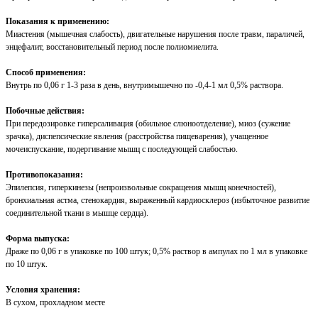
Показания к применению:
Миастения (мышечная слабость), двигательные нарушения после травм, параличей,
энцефалит, восстановительный период после полиомиелита.
Способ применения:
Внутрь по 0,06 г 1-3 раза в день, внутримышечно по -0,4-1 мл 0,5% раствора.
Побочные действия:
При передозировке гиперсаливация (обильное слюноотделение), миоз (сужение
зрачка), диспепсические явления (расстройства пищеварения), учащенное
мочеиспускание, подергивание мышц с последующей слабостью.
Противопоказания:
Эпилепсия, гиперкинезы (непроизвольные сокращения мышц конечностей),
бронхиальная астма, стенокардия, выраженный кардиосклероз (избыточное развитие
соединительной ткани в мышце сердца).
Форма выпуска:
Драже по 0,06 г в упаковке по 100 штук; 0,5% раствор в ампулах по 1 мл в упаковке
по 10 штук.
Условия хранения:
В сухом, прохладном месте