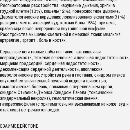
Респираторные расстройства: нарушение дыхания, хрипы в
грудной клетке(13%), кашель(12%), поверхностное дыхание,
Дерматологические нарушения: локализованная екзантема(31%),
реакции в месте инъекций зуд, кожная боль(15%), эритема,
крапивница после непрерывной внутривенной инкфузии.
Расстройства мышечно-скелетной и смежной ткани: миальгия,
артралгия , артрит , боль в костях
Серьезные негативные события такие, как кишечная
непроходимость, тяжелая печеночная и почечная недостаточность,
мерцание предсердий, сердечная недостаточность,
декомпенсация сердечной деятельности, апоплексия,
неврологические расстройства речи и глотания, синдром лизиса
опухолей со значительной почечной недостаточностью,
гомологическая болезнь, связанная с переливанием крови,
синдром Стивенса-Джонса /Синдром Лайела (токсический
эпидермальный некролиз), гемолитическая анемия,
гипереозинофилия (с эритематозными высыпаниями на коже, зуд и
отек лица) встречаются редко.
ВЗАИМОДЕЙСТВИЕ