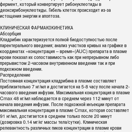
фермент, который конвертирует рибонуклеотиды в
деоксирибонуклеотиды. Гибель клеток происходит из-за
истощения энергии и апоптоза.
КЛИНИЧЕСКАЯ ФАРМАКОКИНЕТИКА
Абсорбция
Кладрибин характеризуется полной биодоступностью после
парентерального введения; анализ участков кривых на графике в
координатах «концентрация – время»(AUC) препарата в плазме
крови показал их сопоставимость как при непрерывном либо
прерывистом 2-часовом внутривенном введении так и при
подкожном введении.
Распределение
Постоянная концентрация кладрибина в плазме составляет
приблизительно 7 нг/мл и достигается на 5-8 часу после начала 2-
часового введения инфузии. Максимальная концентрация в плазме
Cmax 48 нг/мл наблюдается в среднем через 112 минут от
начала введения инфузии. После подкожной инъекции препарата
максимальная концентрация в плазме Cmax, которая составляет
91 нг/мл, достигается в среднем только после 20 минут
(дозировка 0.14 мг/кг массы тела/сутки). Клиническая
релевантность различных пиков концентрации в плазме крови