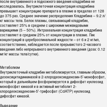
после внутривенного и подкожного введения кладрибина не
исследовалась. Внутриклеточная концентрация кладрибина
превышает концентрацию препарата в плазме в пределах от 128
до 375 раз. Среднее значение распределения Кладрибина – 9.2 л/
кг массы тела. Белок плазмы, связывающий кладрибин,
составляет 25% в среднем с широкими межвидовыми
вариациями (5 – 50%). Интрахеальная концентрация кладрибина
составляет в среднем 25% от концентрации в плазме. Пик
концентраций в цереброспинальной жидкости – от 6 и 2 нг/мл,
соответственно, наблюдается после прерывистого 2-часового
введения либо непрерывного внутривенного введения (доза: 0.12
мг/кг массы тела/сутки).
Метаболизм
Внутриклеточный кладрибин метаболизируется, главным образом,
дезоксицитидинкиназой в 2-хлородеоксиаденозин-5′-монофосфат,
который в дальнейшем фосфорилируется в дифосфат нуклеозид
монофосфат киназой и в активный метаболит 2-
хлородеоксиаденозин-5′-трифосфат (CdATP) нуклеозид
дифосфат киназой.
Выведение