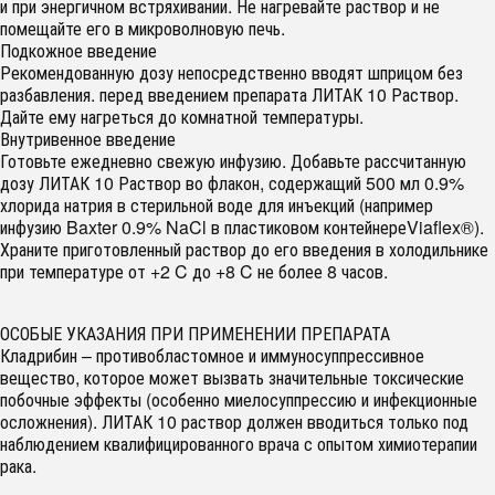
и при энергичном встряхивании. Не нагревайте раствор и не
помещайте его в микроволновую печь.
Подкожное введение
Рекомендованную дозу непосредственно вводят шприцом без
разбавления. перед введением препарата ЛИТАК 10 Раствор.
Дайте ему нагреться до комнатной температуры.
Внутривенное введение
Готовьте ежедневно свежую инфузию. Добавьте рассчитанную
дозу ЛИТАК 10 Раствор во флакон, содержащий 500 мл 0.9%
хлорида натрия в стерильной воде для инъекций (например
инфузию Baxter 0.9% NaCl в пластиковом контейнереViaflex®).
Храните приготовленный раствор до его введения в холодильнике
при температуре от +2 C до +8 C не более 8 часов.
ОСОБЫЕ УКАЗАНИЯ ПРИ ПРИМЕНЕНИИ ПРЕПАРАТА
Кладрибин – противобластомное и иммуносуппрессивное
вещество, которое может вызвать значительные токсические
побочные эффекты (особенно миелосуппрессию и инфекционные
осложнения). ЛИТАК 10 раствор должен вводиться только под
наблюдением квалифицированного врача с опытом химиотерапии
рака.