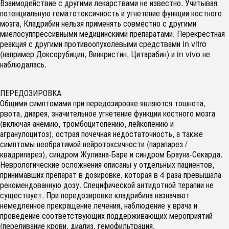
Взаимодействие с другими лекарствами не известно. Учитывая
потенциальную гематотоксичность и угнетение функции костного
мозга, Кладрибин нельзя применять совместно с другими
миелосуппрессивными медицинскими препаратами. Перекрестная
реакция с другими противоопухолевыми средствами in vitro
(например Доксорубицин, Винкристин, Цитарабин) и in vivo не
наблюдалась.
ПЕРЕДОЗИРОВКА
Общими симптомами при передозировке являются тошнота,
рвота, диарея, значительное угнетение функции костного мозга
(включая анемию, тромбоцитопению, лейкопению и
агранулоцитоз), острая почечная недостаточность, а также
симптомы необратимой нейротоксичности (парапарез /
квадрипарез), синдром Жулиана-Баре и синдром Брауна-Секарда.
Неврологические осложнения описаны у отдельных пациентов,
принимавших препарат в дозировке, которая в 4 раза превышала
рекомендованную дозу. Специфической антидотной терапии не
существует. При передозировке кладрибина назначают
немедленное прекращение лечения, наблюдение у врача и
проведение соответствующих поддерживающих мероприятий
(переливание крови, диализ, гемофильтрация,