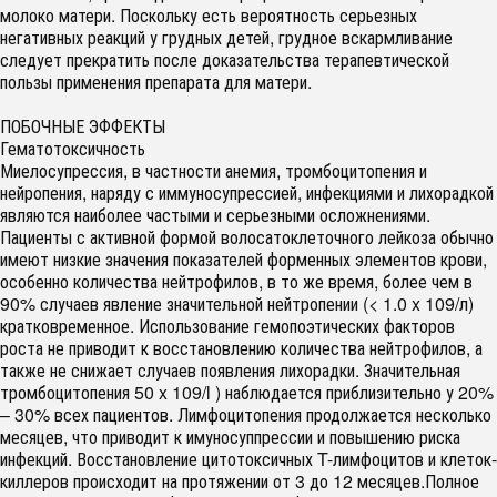
молоко матери. Поскольку есть вероятность серьезных
негативных реакций у грудных детей, грудное вскармливание
следует прекратить после доказательства терапевтической
пользы применения препарата для матери.
ПОБОЧНЫЕ ЭФФЕКТЫ
Гематотоксичность
Миелосупрессия, в частности анемия, тромбоцитопения и
нейропения, наряду с иммуносупрессией, инфекциями и лихорадкой
являются наиболее частыми и серьезными осложнениями.
Пациенты с активной формой волосатоклеточного лейкоза обычно
имеют низкие значения показателей форменных элементов крови,
особенно количества нейтрофилов, в то же время, более чем в
90% случаев явление значительной нейтропении (< 1.0 x 109/л)
кратковременное. Использование гемопоэтических факторов
роста не приводит к восстановлению количества нейтрофилов, а
также не снижает случаев появления лихорадки. Значительная
тромбоцитопения 50 x 109/l ) наблюдается приблизительно у 20%
– 30% всех пациентов. Лимфоцитопения продолжается несколько
месяцев, что приводит к имуносуппрессии и повышению риска
инфекций. Восстановление цитотоксичных T-лимфоцитов и клеток-
киллеров происходит на протяжении от 3 до 12 месяцев.Полное