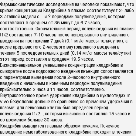
Фармакокинетические исследования на человеке показывают, что
кривая концентрации Кладрибина в плазме соответствует 2- либо
3-этапной модели с – и ?-периодами полувыведения, которые
составляют в среднем от 35 минут до 6.7 часов,
соответственно. Окончательный период полувыведения из плазмы
t1/2 составляет 7-10 часов после непрерывного внутривенного
введения на протяжении 7 дней (0.1 мг/кг массы тела/сутки), а
после прерывистого 2-часового внутривенного введения в
течении 5 последовательных дней (0.14 мг/кг массы тела/сутки)
этот период составлял в среднем 19.5 часов.
Биэкспоненциальное уменьшение концентрации кладрибина в
сыворатке после подкожного введения инъекции сопоставляется
с параметрами выведения после 2-часового внутривенного
введения с начальным и конечным периодом полувыведения
приблизительно 2 часа и 11 часов, соответственно.
Внутриклеточное время удержания кладрибина в нуклеотидах in
vivo безусловно дольше по сравнению со временем удержания в
плазме: для лейкозных клеток был определен период
полувыведения t1/2, , который изначально составлял 15 часов и
со временем больше 30 часов.
Кладрибин выводится главным образом почками. Почечное
выведение неметаболизованного кладрибина проходит в течении