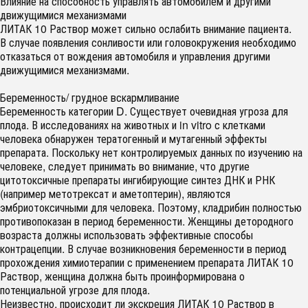
Влияние на способность управлять автомобилем и другими
движущимися механизмами
ЛИТАК 10 Раствор может сильно ослабить внимание пациента.
В случае появления сонливости или головокружения необходимо
отказаться от вождения автомобиля и управления другими
движущимися механизмами.
Беременность/ грудное вскармливание
Беременность категории D. Существует очевидная угроза для
плода. В исследованиях на животных и in vitro с клетками
человека обнаружен тератогенный и мутагенный эффекты
препарата. Поскольку нет контролируемых данных по изучению на
человеке, следует принимать во внимание, что другие
цитотоксичные препараты ингибирующие синтез ДНК и РНК
(например метотрексат и аметоптерин), являются
эмбриотоксичными для человека. Поэтому, кладрибин полностью
противопоказан в период беременности. Женщины детородного
возраста должны использовать эффективные способы
контрацепции. В случае возникновения беременности в период
прохождения химиотерапии с применением препарата ЛИТАК 10
Раствор, женщина должна быть проинформирована о
потенциальной угрозе для плода.
Неизвестно, происходит ли экскреция ЛИТАК 10 Раствор в