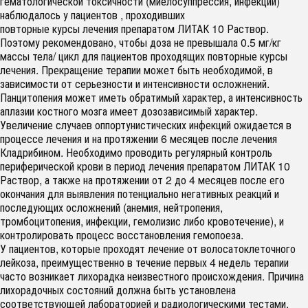
гематологической токсичности (миелосуппрессия, инфекции)
наблюдалось у пациентов , проходивших
повторные курсы лечения препаратом ЛИТАК 10 Раствор.
Поэтому рекомендовано, чтобы доза не превышала 0.5 мг/кг
массы тела/ цикл для пациентов проходящих повторные курсы
лечения. Прекращение терапии может быть необходимой, в
зависимости от серьезности и интенсивности осложнений.
Панцитопения может иметь обратимый характер, а интенсивность
аплазии костного мозга имеет дозозависимый характер.
Увеличение случаев оппортунистических инфекций ожидается в
процессе лечения и на протяжении 6 месяцев после лечения
Кладрибином. Необходимо проводить регулярный контроль
периферической крови в период лечения препаратом ЛИТАК 10
Раствор, а также на протяжении от 2 до 4 месяцев после его
окончания для выявления потенциально негативных реакций и
последующих осложнений (анемия, нейтропения,
тромбоцитопения, инфекции, гемолизис либо кровотечение), и
контролировать процесс восстановления гемопоеза.
У пациентов, которые проходят лечение от волосатоклеточного
лейкоза, преимущественно в течение первых 4 недель терапии
часто возникает лихорадка неизвестного происхождения. Причина
лихорадочных состояний должна быть установлена
соответствующей лабораторией и радиологическими тестами.