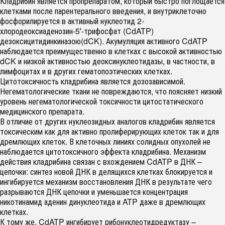
Кладрибин является пропрепаратом, который быстро поглощается
клетками после парентерального введения, и внутриклеточно
фосфорилируется в активный нуклеотид 2-
хлородеоксиаденозин-5′-трифосфат (CdATP)
дезоксицитидинкиназою(dCK). Акумуляция активного CdATP
наблюдается преимущественно в клетках с высокой активностью
dCK и низкой активностью деоксинуклеотидазы, в частности, в
лимфоцитах и в других гематопоэтических клетках.
Цитотоксичность кладрибина является дозозависимой.
Негематологические ткани не повреждаются, что поясняет низкий
уровень негематологической токсичности цитостатического
медицинского препарата.
В отличие от других нуклеозидных аналогов кладрибин является
токсическим как для активно пролиферирующих клеток так и для
дремлющих клеток. В клеточных линиях солидных опухолей не
наблюдается цитотоксичного эффекта кладрибина. Механизм
действия кладрибина связан с вхождением CdATP в ДНК –
цепочки: синтез новой ДНК в делящихся клетках блокируется и
ингибируется механизм восстановления ДНК в результате чего
разрываются ДНК цепочки и уменьшается концентрация
никотинамид аденин динуклеотида и ATP даже в дремлющих
клетках.
К тому же, CdATP ингибирует рибонуклеотидредуктазу –