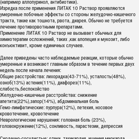
(например аллопуринол, антибиотики).
Изредка после применения ЛИТАК 10 Раствор проявляются
умеренные побочные эффекты со стороны желудочно-кишечного
тракта, такие как тошнота, рвота, диарея. Обычно не требуется
лечение противорвотными препаратами.
Применение ЛИТАК 10 Раствор не вызывает обычных для
химиотерапии осложнений, таких ,как алопеция и мукозит, либо
конъюктивит, кроме единичных случаев.
Далее приведены часто наблюдаемые реакции, которые обычно
умеренные и возникают главным образом в течение первых двух
недель после начала лечения:
Общие расстройства: лихорадка(43-71%), усталость(48%),
озноб(13%) астения(11%), диафорез(11%),
слабость,беспокойство
Желудочно-кишечные расстройства: снижение
апетита(22%),запор(14%), абдоминальная боль
Гемо-лимфатические: пурпура(12%), петехия, носовое
кровотечение, кровотечение
Неврологические нарушения: головная боль (23%),
головокружение(12%), сонливость, парастезии, депрессия
Сердечно-сосудистые: отеки, тахикардия, ишемия миокарда