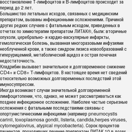
восстановление Т-лимфоцитов и B-лимфоцитов происходит за
период до 2 лет.
Большинство летальных исходов, связанных с медицинским
препаратом, вызваны инфекционными осложнениями. Причиной
других редких случаев с фатальным исходом, приведенных в
отчетах по химиотерапии препаратом ЛИТАК®, были: вторичные
опухоли, церебрально- и кардио-васкулярные инфаркты,
гемологическая болезнь, вызванная многоразовыми инфузиями
необлученной крови, а также синдром лизиса новообразований с
гиперурицемией, метаболический ацидоз и острая почечная
недостаточность.
Кладрибин вызывает значительное и долговременное снижение
CD4+ и CD8+ T-лимфоцитов. В настоящее время нет сведений
относительно возможных долговременных последствий этой
имуносуппрессии.
Иногда возникают случаи значительной долговременной
лимфоцитопении, что, однако, не может рассматриваться как
позднее инфекционное осложнение. Наиболее частые серьезные
осложнения с фатальными последствиями связаны с
опортунистичнескими инфекциями (например pneumocystis
carinii, toxoplasmosa gondii, listeria, candida,herpes viruses,
cytomegalovirus, atypical mycobacteria). Сорок процентов
пациентов, проходивших лечение препаратом ЛИТАК 10 в дозах