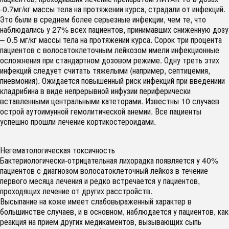
-0.7мг/кг массы тела на протяжении курса, страдали от инфекций.
Это были в среднем более серьезные инфекции, чем те, что
наблюдались у 27% всех пациентов, принимавших сниженную дозу
– 0.5 мг/кг массы тела на протяжении курса. Сорок три процента
пациентов с волосатоклеточным лейкозом имели инфекционные
осложнения при стандартном дозовом режиме. Одну треть этих
инфекций следует считать тяжелыми (например, септицемия,
пневмония). Ожидается повышенный риск инфекций при введениии
кладрибина в виде непрерывной инфузии периферически
вставленными центральными катеторами. Известны 10 случаев
острой аутоимунной гемолитической анемии. Все пациенты
успешно прошли лечение кортикостероидами.
Негематологическая токсичность
Бактериологически-отрицательная лихорадка появляется у 40%
пациентов с диагнозом волосатоклеточный лейкоз в течение
первого месяца лечения и редко встречается у пациентов,
проходящих лечение от других расстройств.
Высыпание на коже имеет слабовыраженный характер в
большинстве случаев, и в основном, наблюдается у пациентов, как
реакция на прием других медикаментов, вызывающих сыпь