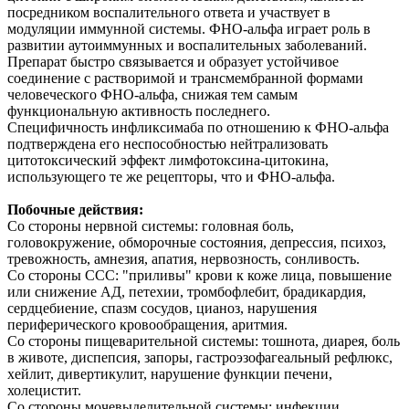
посредником воспалительного ответа и участвует в
модуляции иммунной системы. ФНО-альфа играет роль в
развитии аутоиммунных и воспалительных заболеваний.
Препарат быстро связывается и образует устойчивое
соединение с растворимой и трансмембранной формами
человеческого ФНО-альфа, снижая тем самым
функциональную активность последнего.
Специфичность инфликсимаба по отношению к ФНО-альфа
подтверждена его неспособностью нейтрализовать
цитотоксический эффект лимфотоксина-цитокина,
использующего те же рецепторы, что и ФНО-альфа.
Побочные действия:
Со стороны нервной системы: головная боль,
головокружение, обморочные состояния, депрессия, психоз,
тревожность, амнезия, апатия, нервозность, сонливость.
Со стороны ССС: "приливы" крови к коже лица, повышение
или снижение АД, петехии, тромбофлебит, брадикардия,
сердцебиение, спазм сосудов, цианоз, нарушения
периферического кровообращения, аритмия.
Со стороны пищеварительной системы: тошнота, диарея, боль
в животе, диспепсия, запоры, гастроэзофагеальный рефлюкс,
хейлит, дивертикулит, нарушение функции печени,
холецистит.
Со стороны мочевыделительной системы: инфекции