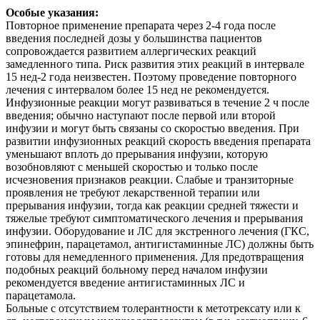
Особые указания:
Повторное применение препарата через 2-4 года после
введения последней дозы у большинства пациентов
сопровождается развитием аллергических реакций
замедленного типа. Риск развития этих реакций в интервале
15 нед-2 года неизвестен. Поэтому проведение повторного
лечения с интервалом более 15 нед не рекомендуется.
Инфузионные реакции могут развиваться в течение 2 ч после
введения; обычно наступают после первой или второй
инфузии и могут быть связаны со скоростью введения. При
развитии инфузионных реакций скорость введения препарата
уменьшают вплоть до прерывания инфузии, которую
возобновляют с меньшей скоростью и только после
исчезновения признаков реакции. Слабые и транзиторные
проявления не требуют лекарственной терапии или
прерывания инфузии, тогда как реакции средней тяжести и
тяжелые требуют симптоматического лечения и прерывания
инфузии. Оборудование и ЛС для экстренного лечения (ГКС,
эпинефрин, парацетамол, антигистаминные ЛС) должны быть
готовы для немедленного применения. Для предотвращения
подобных реакций больному перед началом инфузии
рекомендуется введение антигистаминных ЛС и
парацетамола.
Больные с отсутствием толерантности к метотрексату или к