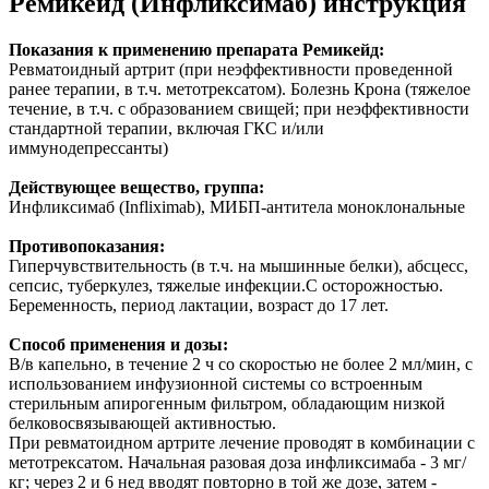
Ремикейд (Инфликсимаб) инструкция
Показания к применению препарата Ремикейд:
Ревматоидный артрит (при неэффективности проведенной
ранее терапии, в т.ч. метотрексатом). Болезнь Крона (тяжелое
течение, в т.ч. с образованием свищей; при неэффективности
стандартной терапии, включая ГКС и/или
иммунодепрессанты)
Действующее вещество, группа:
Инфликсимаб (Infliximab), МИБП-антитела моноклональные
Противопоказания:
Гиперчувствительность (в т.ч. на мышинные белки), абсцесс,
сепсис, туберкулез, тяжелые инфекции.C осторожностью.
Беременность, период лактации, возраст до 17 лет.
Способ применения и дозы:
В/в капельно, в течение 2 ч со скоростью не более 2 мл/мин, с
использованием инфузионной системы со встроенным
стерильным апирогенным фильтром, обладающим низкой
белковосвязывающей активностью.
При ревматоидном артрите лечение проводят в комбинации с
метотрексатом. Начальная разовая доза инфликсимаба - 3 мг/
кг; через 2 и 6 нед вводят повторно в той же дозе, затем -