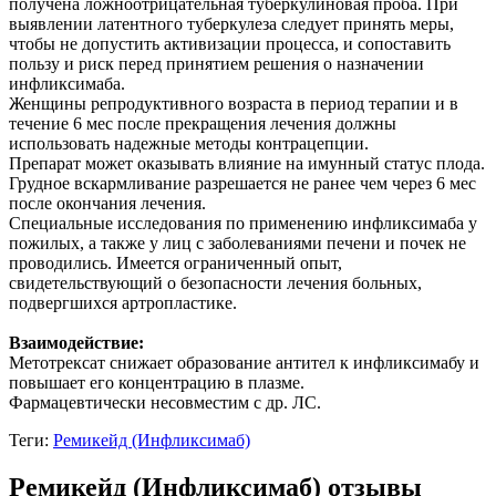
получена ложноотрицательная туберкулиновая проба. При
выявлении латентного туберкулеза следует принять меры,
чтобы не допустить активизации процесса, и сопоставить
пользу и риск перед принятием решения о назначении
инфликсимаба.
Женщины репродуктивного возраста в период терапии и в
течение 6 мес после прекращения лечения должны
использовать надежные методы контрацепции.
Препарат может оказывать влияние на имунный статус плода.
Грудное вскармливание разрешается не ранее чем через 6 мес
после окончания лечения.
Специальные исследования по применению инфликсимаба у
пожилых, а также у лиц с заболеваниями печени и почек не
проводились. Имеется ограниченный опыт,
свидетельствующий о безопасности лечения больных,
подвергшихся артропластике.
Взаимодействие:
Метотрексат снижает образование антител к инфликсимабу и
повышает его концентрацию в плазме.
Фармацевтически несовместим с др. ЛС.
Теги:
Ремикейд (Инфликсимаб)
Ремикейд (Инфликсимаб) отзывы