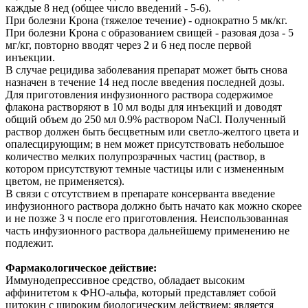
каждые 8 нед (общее число введений - 5-6).
При болезни Крона (тяжелое течение) - однократно 5 мк/кг.
При болезни Крона с образованием свищей - разовая доза - 5
мг/кг, повторно вводят через 2 и 6 нед после первой
инъекции.
В случае рецидива заболевания препарат может быть снова
назначен в течение 14 нед после введения последней дозы.
Для приготовления инфузионного раствора содержимое
флакона растворяют в 10 мл воды для инъекций и доводят
общий объем до 250 мл 0.9% раствором NaCl. Полученный
раствор должен быть бесцветным или светло-желтого цвета и
опалесцирующим; в нем может присутствовать небольшое
количество мелких полупрозрачных частиц (раствор, в
котором присутствуют темные частицы или с измененным
цветом, не применяется).
В связи с отсутствием в препарате консерванта введение
инфузионного раствора должно быть начато как можно скорее
и не позже 3 ч после его приготовления. Неиспользованная
часть инфузионного раствора дальнейшему применению не
подлежит.
Фармакологическое действие:
Иммунодепрессивное средство, обладает высоким
аффинитетом к ФНО-альфа, который представляет собой
цитокин с широким биологическим действием; является