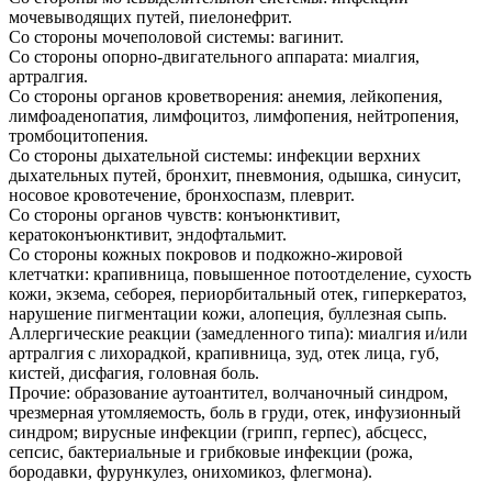
мочевыводящих путей, пиелонефрит.
Со стороны мочеполовой системы: вагинит.
Со стороны опорно-двигательного аппарата: миалгия,
артралгия.
Со стороны органов кроветворения: анемия, лейкопения,
лимфоаденопатия, лимфоцитоз, лимфопения, нейтропения,
тромбоцитопения.
Со стороны дыхательной системы: инфекции верхних
дыхательных путей, бронхит, пневмония, одышка, синусит,
носовое кровотечение, бронхоспазм, плеврит.
Со стороны органов чувств: конъюнктивит,
кератоконъюнктивит, эндофтальмит.
Со стороны кожных покровов и подкожно-жировой
клетчатки: крапивница, повышенное потоотделение, сухость
кожи, экзема, себорея, периорбитальный отек, гиперкератоз,
нарушение пигментации кожи, алопеция, буллезная сыпь.
Аллергические реакции (замедленного типа): миалгия и/или
артралгия с лихорадкой, крапивница, зуд, отек лица, губ,
кистей, дисфагия, головная боль.
Прочие: образование аутоантител, волчаночный синдром,
чрезмерная утомляемость, боль в груди, отек, инфузионный
синдром; вирусные инфекции (грипп, герпес), абсцесс,
сепсис, бактериальные и грибковые инфекции (рожа,
бородавки, фурункулез, онихомикоз, флегмона).