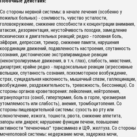
Побочные действия:
Со стороны нервной системы: в начале лечения (особенно у
пожилых больных) - сонливость, чувство усталости,
головокружение, снижение способности к концентрации внимания,
атаксия, дезориентация, неустойчивость походки, замедление
психических и двигательных реакций; редко - головная боль,
эйфория, депрессия, тремор, снижение памяти, нарушения
координации движений, подавленность настроения, спутанность
сознания, дистонические экстрапирамидные реакции
(неконтролируемые движения, в т.ч. глаз), слабость, миастения,
дизартрия; крайне редко - парадоксальные реакции (агрессивные
вспышки, спутанность сознания, психомоторное возбуждение,
страх, суицидальная наклонность, мышечный спазм, галлюцинации,
возбуждение, раздражительность, тревожность, бессонница). Со
стороны органов кроветворения: лейкопения, нейтропения,
агранулоцитоз (озноб, гипертермия, боль в горле, чрезмерная
утомляемость или слабость), анемия, тромбоцитопения. Со
стороны пищеварительной системы: сухость во рту или
слюнотечение, изжога, тошнота, рвота, снижение аппетита,
запоры или диарея; нарушение функции печени, повышение
активности "печеночных" трансаминаз и ЩФ, желтуха. Со стороны
мочеполовой системы: недержание мочи, задержка мочи,