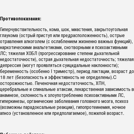
Противопоказания:
Гиперчувствительность, кома, шок, миастения, закрытоугольная
глаукома (острый приступ или предрасположенность), острые
отравления алкоголем (с ослаблением жизненно важных функций),
наркотическими анальгетиками, снотворными и психоактивными
ЛС; тяжелая ХОБЛ (прогрессирование степени дыхательной
недостаточности), острая дыхательная недостаточность; тяжелая
депрессия (могут проявляться суицидальные наклонности);
беременность (особенно I триместр), период лактации, возраст до
18 лет (безопасность и эффективность не определены).C
осторожностью. Печеночная недостаточность, ХПН,
церебральные и спинальные атаксии, лекарственная зависимость в
анамнезе, склонность к злоупотреблению психоактивными ЛС,
гиперкинезы, органические заболевания головного мозга, психоз
(возможны парадоксальные реакции), гипопротеинемия, ночное
апноэ (установленное или предполагаемое), пожилой возраст.