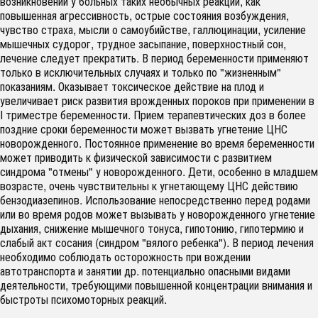
возникновении у больных таких необычных реакций, как
повышенная агрессивность, острые состояния возбуждения,
чувство страха, мысли о самоубийстве, галлюцинации, усиление
мышечных судорог, трудное засыпание, поверхностный сон,
лечение следует прекратить. В период беременности применяют
только в исключительных случаях и только по "жизненным"
показаниям. Оказывает токсическое действие на плод и
увеличивает риск развития врожденных пороков при применении в
I триместре беременности. Прием терапевтических доз в более
поздние сроки беременности может вызвать угнетение ЦНС
новорожденного. Постоянное применение во время беременности
может приводить к физической зависимости с развитием
синдрома "отмены" у новорожденного. Дети, особенно в младшем
возрасте, очень чувствительны к угнетающему ЦНС действию
бензодиазепинов. Использование непосредственно перед родами
или во время родов может вызывать у новорожденного угнетение
дыхания, снижение мышечного тонуса, гипотонию, гипотермию и
слабый акт сосания (синдром "вялого ребенка"). В период лечения
необходимо соблюдать осторожность при вождении
автотранспорта и занятии др. потенциально опасными видами
деятельности, требующими повышенной концентрации внимания и
быстроты психомоторных реакций.