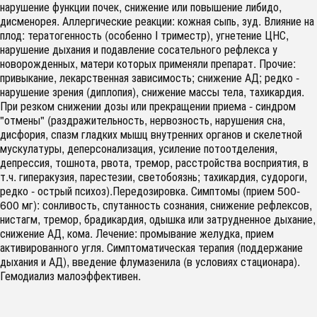
нарушение функции почек, снижение или повышение либидо,
дисменорея. Аллергические реакции: кожная сыпь, зуд. Влияние на
плод: тератогенность (особенно I триместр), угнетение ЦНС,
нарушение дыхания и подавление сосательного рефлекса у
новорожденных, матери которых применяли препарат. Прочие:
привыкание, лекарственная зависимость; снижение АД; редко -
нарушение зрения (диплопия), снижение массы тела, тахикардия.
При резком снижении дозы или прекращении приема - синдром
"отмены" (раздражительность, нервозность, нарушения сна,
дисфория, спазм гладких мышц внутренних органов и скелетной
мускулатуры, деперсонализация, усиление потоотделения,
депрессия, тошнота, рвота, тремор, расстройства восприятия, в
т.ч. гиперакузия, парестезии, светобоязнь; тахикардия, судороги,
редко - острый психоз).Передозировка. Симптомы (прием 500-
600 мг): сонливость, спутанность сознания, снижение рефлексов,
нистагм, тремор, брадикардия, одышка или затрудненное дыхание,
снижение АД, кома. Лечение: промывание желудка, прием
активированного угля. Симптоматическая терапия (поддержание
дыхания и АД), введение флумазенила (в условиях стационара).
Гемодиализ малоэффективен.