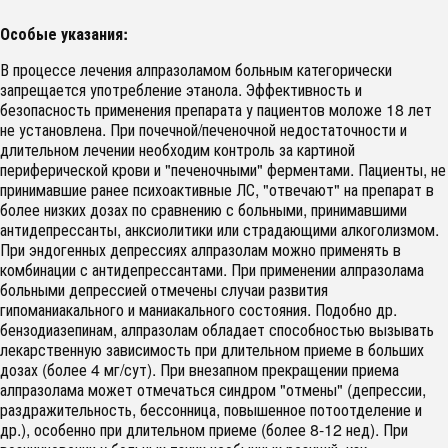
Особые указания:
В процессе лечения алпразоламом больным категорически
запрещается употребление этанола. Эффективность и
безопасность применения препарата у пациентов моложе 18 лет
не установлена. При почечной/печеночной недостаточности и
длительном лечении необходим контроль за картиной
периферической крови и "печеночными" ферментами. Пациенты, не
принимавшие ранее психоактивные ЛС, "отвечают" на препарат в
более низких дозах по сравнению с больными, принимавшими
антидепрессанты, анксиолитики или страдающими алкоголизмом.
При эндогенных депрессиях алпразолам можно применять в
комбинации с антидепрессантами. При применении алпразолама
больными депрессией отмечены случаи развития
гипоманиакального и маниакального состояния. Подобно др.
бензодиазепинам, алпразолам обладает способностью вызывать
лекарственную зависимость при длительном приеме в больших
дозах (более 4 мг/сут). При внезапном прекращении приема
алпразолама может отмечаться синдром "отмены" (депрессии,
раздражительность, бессонница, повышенное потоотделение и
др.), особенно при длительном приеме (более 8-12 нед). При