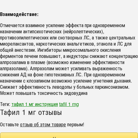
Взаимодействие:
Отмечается взаимное усиление эффекта при одновременном
назначении антипсихотических (нейролептических),
противоэпилептических или снотворных ЛС, а также центральных
миорелаксантов, наркотических анальгетиков, этанола и ЛС для
общей анестезии. Ингибиторы микросомального окисления
ферментов печени повышают, а индукторы снижают концентрацию
алпрозалама в плазме (возможно изменение эффективности
алпразолама). Алпразолам может усиливать выраженность
снижения АД на фоне гипотензивных ЛС. При одновременном
назначении с клозапином возможно усиление угнетения дыхания.
Снижает эффективность леводопы у больных паркинсонизмом.
Может повышать токсичность зидовудина
Теги:
тафил 1 мг инструкция
tafil 1 mg
Тафил 1 мг отзывы
Оставьте
отзыв об этом товаре
первым!