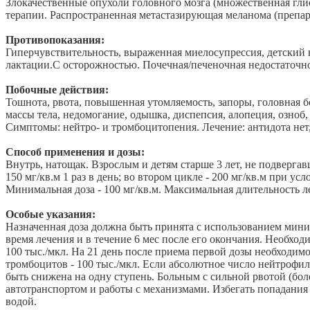
Злокачественные опухоли головного мозга (множественная гли
терапии. Распространенная метастазирующая меланома (препара
Противопоказания:
Гиперчувствительность, выраженная миелосупрессия, детский во
лактации.C осторожностью. Почечная/печеночная недостаточно
Побочные действия:
Тошнота, рвота, повышенная утомляемость, запоры, головная б
массы тела, недомогание, одышка, диспепсия, алопеция, озноб
Симптомы: нейтро- и тромбоцитопения. Лечение: антидота нет
Способ применения и дозы:
Внутрь, натощак. Взрослым и детям старше 3 лет, не подвергав
150 мг/кв.м 1 раз в день; во втором цикле - 200 мг/кв.м при у
Минимальная доза - 100 мг/кв.м. Максимальная длительность ле
Особые указания:
Назначенная доза должна быть принята с использованием ми
время лечения и в течение 6 мес после его окончания. Необход
100 тыс./мкл. На 21 день после приема первой дозы необходим
тромбоцитов - 100 тыс./мкл. Если абсолютное число нейтрофил
быть снижена на одну ступень. Больным с сильной рвотой (боле
автотранспортом и работы с механизмами. Избегать попадания
водой.