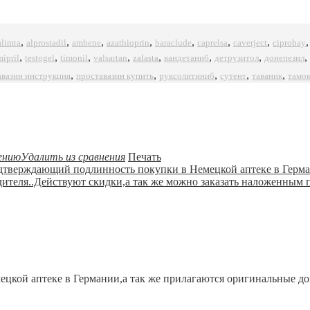
,
,
,
,
,
,
,
alprostadil
azathioprin
ciprobay
alimta
ambene
baraclude
caprelsa
caverject
,
,
,
,
,
,
,
,
mipril
timonil
zalasta
testogel
valsartan
вандетаниб
детрузитол
донепезил
,
,
,
,
,
авазин инструкция
проставазин купить
руксолитиниб
сутент
таваник
тамо
ению
Удалить из сравнения
Печать
цкой аптеке в Германии,а так же прилагаются оригинальные до