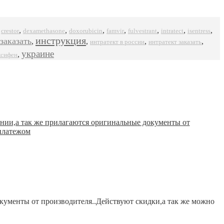
,
,
,
,
,
,
,
,
crestor
dexamethasone
doxorubicin
famvir
intratect
isentress
fulvestrant
инструкция
заказать
,
,
,
,
интратект в россии
интратект заказать
украине
,
ксифен
кументы от производителя..Действуют скидки,а так же можно