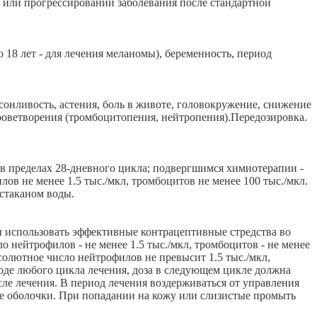
 или прогрессировании заболевания после стандартной
 18 лет - для лечения меланомы), беременность, период
сонливость, астения, боль в животе, головокружение, снижение
 кроветворения (тромбоцитопения, нейтропения).Передозировка.
й в пределах 28-дневного цикла; подвергшимся химиотерапии -
лов не менее 1.5 тыс./мкл, тромбоцитов не менее 100 тыс./мкл.
 стаканом воды.
 использовать эффективные контрацептивные стредства во
о нейтрофилов - не менее 1.5 тыс./мкл, тромбоцитов - не менее
бсолютное число нейтрофилов не превысит 1.5 тыс./мкл,
ходе любого цикла лечения, доза в следующем цикле должна
осле лечения. В период лечения воздерживаться от управления
ые оболочки. При попадании на кожу или слизистые промыть