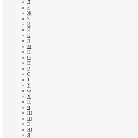
Д
Е
Ж
З
И
Й
К
Л
М
Н
О
П
Р
С
Т
У
Ф
Х
Ц
Ч
Ш
Щ
Э
Ю
Я