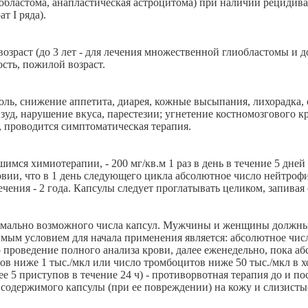
областома, анапластическая астроцитома) при наличии рецидива
т I ряда).
зраст (до 3 лет - для лечения множественной глиобластомы и до
сть, пожилой возраст.
оль, снижение аппетита, диарея, кожные высыпания, лихорадка, 
, зуд, нарушение вкуса, парестезии; угнетение костномозгового
, проводится симптоматическая терапия.
шимся химиотерапии, - 200 мг/кв.м 1 раз в день в течение 5 дне
словии, что в 1 день следующего цикла абсолютное число нейтрофи
чения - 2 года. Капсулы следует проглатывать целиком, запивая
нимально возможного числа капсул. Мужчины и женщины должны
имым условием для начала применения является: абсолютное числ
о проведение полного анализа крови, далее еженедельно, пока а
ов ниже 1 тыс./мкл или число тромбоцитов ниже 50 тыс./мкл в 
е 5 приступов в течение 24 ч) - противорвотная терапия до и п
 содержимого капсулы (при ее повреждении) на кожу и слизист