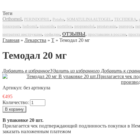
Теги
Orthomol
,
,
,
,
,
SOMATULINA AUTOGEL
TECFIDERA
PERINDOPRIL
Potaba
,
,
,
,
,
,
,
propranolol
prostavasin
puregon
ra
lorazepam
ludiomil
nizonide
nortrilen
отзывы
,
,
,
,
интратект инструкция
орфадин
проставазин в россии
прост
Главная
»
Лекарства
»
Т
» Темодал 20 мг
Темодал 20 мг
Добавить в избранное
Удалить из избранного
Добавить к сравн
Артикул:
без артикула
€495
Количество:
В упаковке 20 шт.
Прилагается чек подтверждающий подлинность покупки в Неме
заказать наложенным платежом