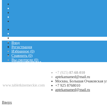
Вход
Регистрация
Избранное
(
0
)
Сравнить
(
0
)
Вы смотрели
(
0
)
+7 (925)
87-68-010
aptekamamed@mail.ru
+7 (925)
87-68-010
Москва, Большая Очаковская улица
aptekamamed@mail.ru
+7 925 8768010
Москва, Большая Очаковская у
aptekamamed@mail.ru
www.tabletkinemeckie.com
+7 925 8768010
aptekamamed@mail.ru
Вверх