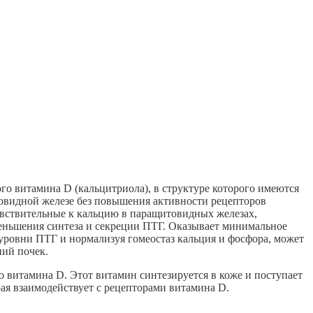
го витамина D (кальцитриола), в структуре которого имеются
товидной железе без повышения активности рецепторов
увствительные к кальцию в паращитовидных железах,
еньшения синтеза и секреции ПТГ. Оказывает минимальное
 уровни ПТГ и нормализуя гомеостаз кальция и фосфора, может
ний почек.
 витамина D. Этот витамин синтезируется в коже и поступает
ая взаимодействует с рецепторами витамина D.