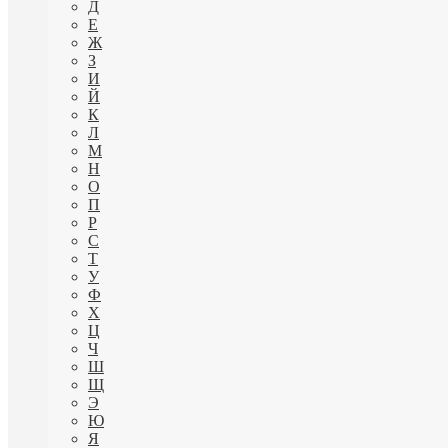
Д
Е
Ж
З
И
Й
К
Л
М
Н
О
П
Р
С
Т
У
Ф
Х
Ц
Ч
Ш
Щ
Э
Ю
Я