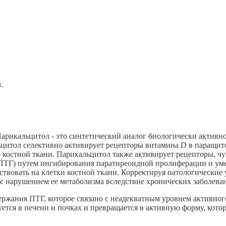
.
арикальцитол - это синтетический аналог биологически активно
льцитол селективно активирует рецепторы витамина D в паращи
 костной ткани. Парикальцитол также активирует рецепторы, ч
(ПТГ) путем ингибирования паратиреоидной пролиферации и ум
ствовать на клетки костной ткани. Корректируя патологические
 с нарушением ее метаболизма вследствие хронических заболева
жания ПТГ, которое связано с неадекватным уровнем активного
ется в печени и почках и превращается в активную форму, котор