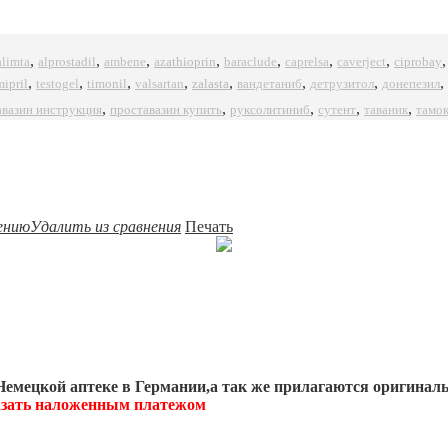
,
,
,
,
,
,
,
alprostadil
azathioprin
ciprobay
alimta
ambene
baraclude
caprelsa
caverject
,
,
,
,
,
,
,
,
mipril
timonil
zalasta
testogel
valsartan
вандетаниб
детрузитол
донепезил
,
,
,
,
,
авазин инструкция
проставазин купить
руксолитиниб
сутент
таваник
тамо
ению
Удалить из сравнения
Печать
емецкой аптеке в Германии,а так же прилагаются оригинал
казать наложенным платежом