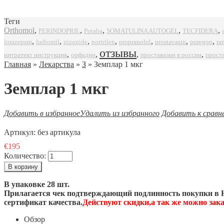
Теги
Orthomol
,
,
,
,
,
SOMATULINA AUTOGEL
TECFIDERA
PERINDOPRIL
Potaba
,
,
,
,
,
,
,
propranolol
prostavasin
puregon
ra
lorazepam
ludiomil
nizonide
nortrilen
отзывы
,
,
,
,
интратект инструкция
орфадин
проставазин в россии
прост
Главная
»
Лекарства
»
З
» Земплар 1 мкг
Земплар 1 мкг
Добавить в избранное
Удалить из избранного
Добавить к сравн
Артикул:
без артикула
€195
Количество:
В упаковке 28 шт.
Прилагается чек подтверждающий подлинность покупки в Н
сертификат качества.
Действуют скидки,а так же можно за
Обзор