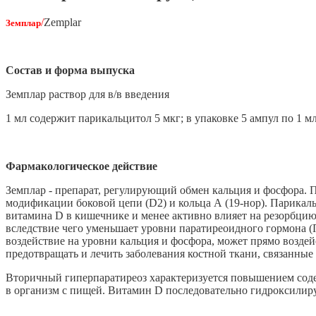
/
Zemplar
Земплар
Состав и форма выпуска
Земплар раствор для в/в введения
1 мл содержит парикальцитол 5 мкг; в упаковке 5 ампул по 1 мл
Фармакологическое действие
Земплар - препарат, регулирующий обмен кальция и фосфора. П
модификации боковой цепи (D2) и кольца А (19-нор). Парика
витамина D в кишечнике и менее активно влияет на резорбцию
вследствие чего уменьшает уровни паратиреоидного гормона 
воздействие на уровни кальция и фосфора, может прямо воздей
предотвращать и лечить заболевания костной ткани, связанные
Вторичный гиперпаратиреоз характеризуется повышением содер
в организм с пищей. Витамин D последовательно гидроксилиру