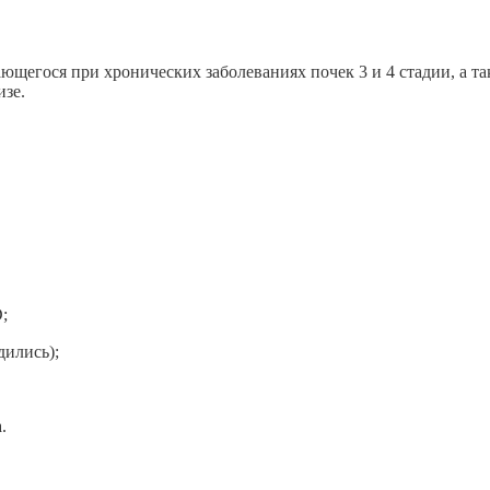
щегося при хронических заболеваниях почек 3 и 4 стадии, а та
изе.
;
дились);
.