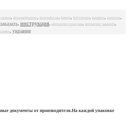
,
,
,
,
,
,
,
,
crestor
dexamethasone
doxorubicin
famvir
intratect
isentress
fulvestrant
инструкция
заказать
,
,
,
,
интратект в россии
интратект заказать
украине
,
ксифен
ьные документы от производителя.На каждой упаковке